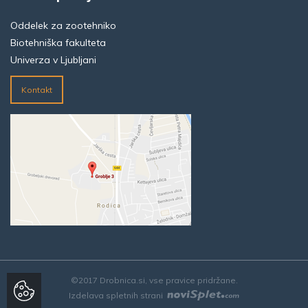
Oddelek za zootehniko
Biotehniška fakulteta
Univerza v Ljubljani
Kontakt
©2017 Drobnica.si, vse pravice pridržane.
Izdelava spletnih strani