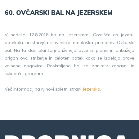
60. OVČARSKI BAL NA JEZERSKEM
V nedeljo, 12.8.2018 bo na Jezerskem- Gostišče ob jezeru,
potekala najstarejša slovenska etnološka prireditev Ovčarski
bal. Na ta dan planšarji priženejo ovce iz planin in prikažejo
prigon ovc, striženje in celoten potek kako se izdelajo prave
volnene nogavice. Poskrbljeno bo za zanimiv zabavni in
kulinarčni program.
Več informacij na njihovi spletni strani
Jezersko
.