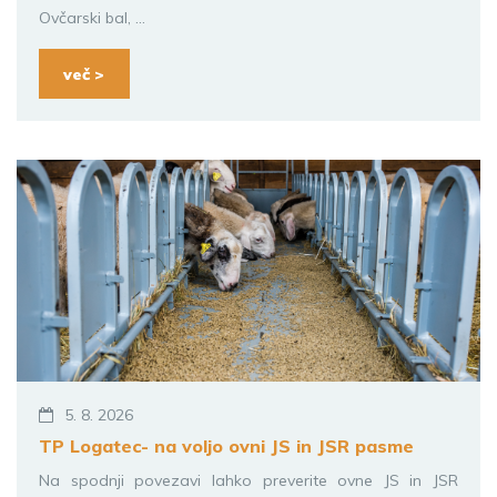
Ovčarski bal, ...
več >
5. 8. 2026
TP Logatec- na voljo ovni JS in JSR pasme
Na spodnji povezavi lahko preverite ovne JS in JSR