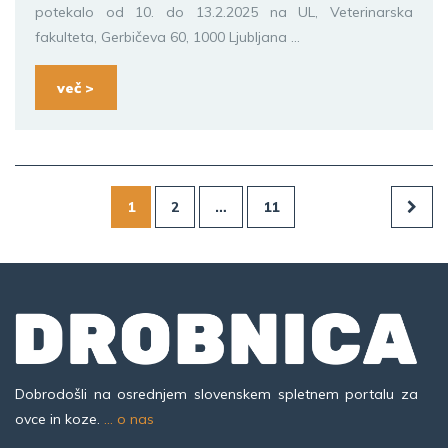
potekalo od 10. do 13.2.2025 na UL, Veterinarska
fakulteta, Gerbičeva 60, 1000 Ljubljana ...
več >
1
2
…
11
Dobrodošli na osrednjem slovenskem spletnem portalu za
ovce in koze.
... o nas