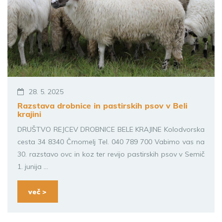
28. 5. 2025
Razstava drobnice in pastirskih psov v Beli
krajini
DRUŠTVO REJCEV DROBNICE BELE KRAJINE Kolodvorska
cesta 34 8340 Črnomelj Tel. 040 789 700 Vabimo vas na
30. razstavo ovc in koz ter revijo pastirskih psov v Semič
1. junija ...
več >