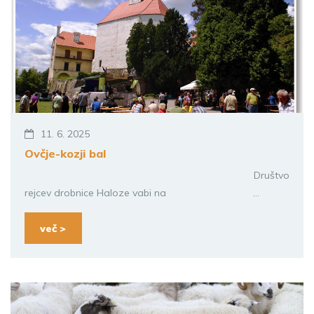
11. 6. 2025
Ovčje-kozji bal
Društvo
rejcev drobnice Haloze vabi na ...
več >