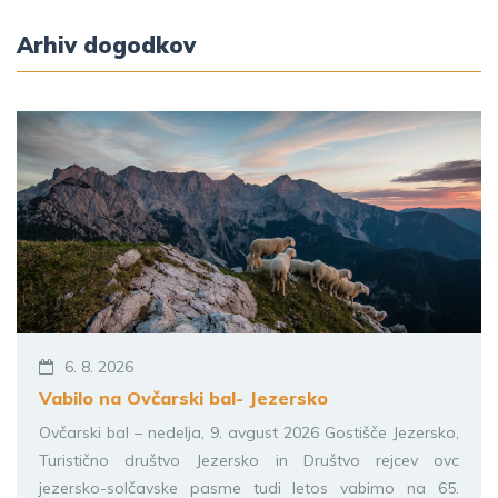
Arhiv dogodkov
6. 8. 2026
Vabilo na Ovčarski bal- Jezersko
Ovčarski bal – nedelja, 9. avgust 2026 Gostišče Jezersko,
Turistično društvo Jezersko in Društvo rejcev ovc
jezersko-solčavske pasme tudi letos vabimo na 65.