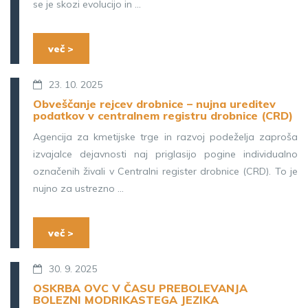
se je skozi evolucijo in ...
več >
23. 10. 2025
Obveščanje rejcev drobnice – nujna ureditev
podatkov v centralnem registru drobnice (CRD)
Agencija za kmetijske trge in razvoj podeželja zaproša
izvajalce dejavnosti naj priglasijo pogine individualno
označenih živali v Centralni register drobnice (CRD). To je
nujno za ustrezno ...
več >
30. 9. 2025
OSKRBA OVC V ČASU PREBOLEVANJA
BOLEZNI MODRIKASTEGA JEZIKA