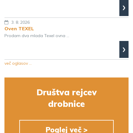
›
3. 8. 2026
Oven TEXEL
Prodam dva mlada Texel ovna ...
›
več oglasov …
Društva rejcev
drobnice
Poglej več >