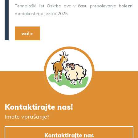
Tehnološki list Oskrba ovc v času prebolevanja bolezni
modrikastega jezika 2025
več >
Kontaktirajte nas!
Imate vprašanje?
Kontaktirajte nas