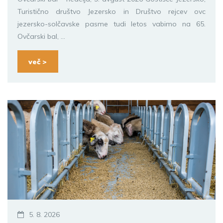
Turistično društvo Jezersko in Društvo rejcev ovc
jezersko-solčavske pasme tudi letos vabimo na 65.
Ovčarski bal, ...
več >
5. 8. 2026