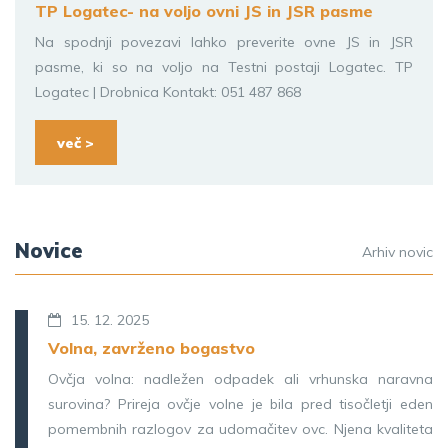
TP Logatec- na voljo ovni JS in JSR pasme
Na spodnji povezavi lahko preverite ovne JS in JSR
pasme, ki so na voljo na Testni postaji Logatec. TP
Logatec | Drobnica Kontakt: 051 487 868
več >
Novice
Arhiv novic
15. 12. 2025
Volna, zavrženo bogastvo
Ovčja volna: nadležen odpadek ali vrhunska naravna
surovina? Prireja ovčje volne je bila pred tisočletji eden
pomembnih razlogov za udomačitev ovc. Njena kvaliteta