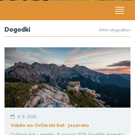
Dogodki
Arhiv dogodkov
6. 8. 2026
Vabilo na Ovčarski bal- Jezersko
Ovčarski bal – nedelja, 9. avgust 2026 Gostišče Jezersko,