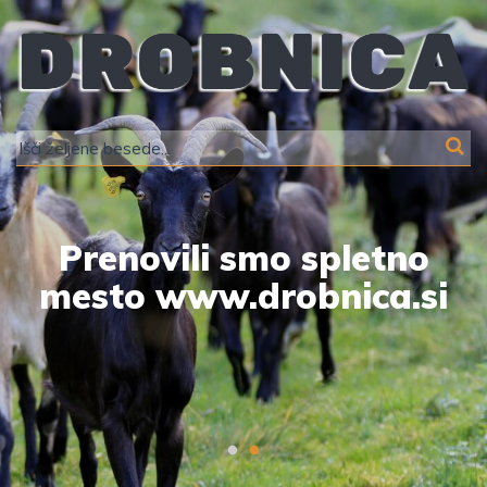
Prenovili smo spletno
mesto www.drobnica.si