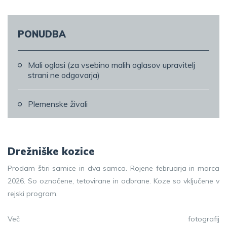
PONUDBA
Mali oglasi (za vsebino malih oglasov upravitelj
strani ne odgovarja)
Plemenske živali
Drežniške kozice
Prodam štiri samice in dva samca. Rojene februarja in marca
2026. So označene, tetovirane in odbrane. Koze so vključene v
rejski program.
Več fotografij