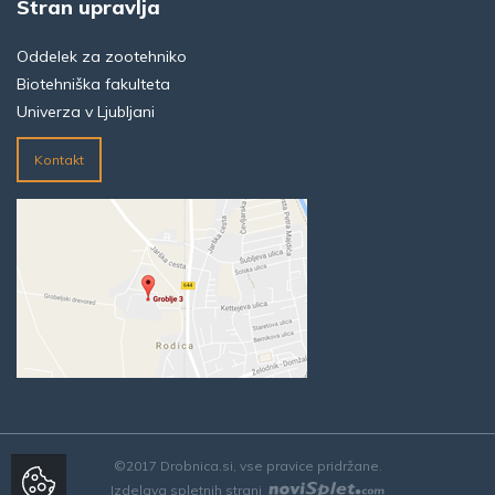
Stran upravlja
Oddelek za zootehniko
Biotehniška fakulteta
Univerza v Ljubljani
Kontakt
©2017 Drobnica.si, vse pravice pridržane.
Izdelava spletnih strani