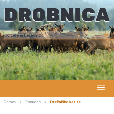
Domov
>
Ponudba
>
Drežniške kozice