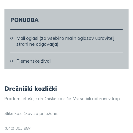
PONUDBA
Mali oglasi (za vsebino malih oglasov upravitelj
strani ne odgovarja)
Plemenske živali
Drežniški kozlički
Prodam letošnje drežniške kozliče. Vsi so bili odbrani v trop.
Slike kozličkov so priložene.
(040) 303 987