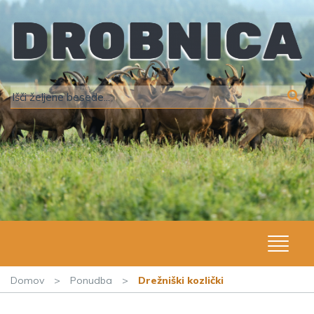
Domov
>
Ponudba
>
Drežniški kozlički