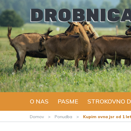
O NAS
PASME
STROKOVNO D
Domov
>
Ponudba
>
Kupim ovna jsr od 1 le