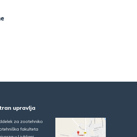
me
tran upravlja
ddelek za zootehniko
otehniška fakulteta
iverza v Ljubljani