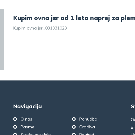
Kupim ovna jsr od 1 leta naprej za ple
Kupim ovna jsr…031331023
Navigacija
S
O nas
Ponudba
O
Pasme
Gradiva
Bi
Strokovno delo
Registri
Un