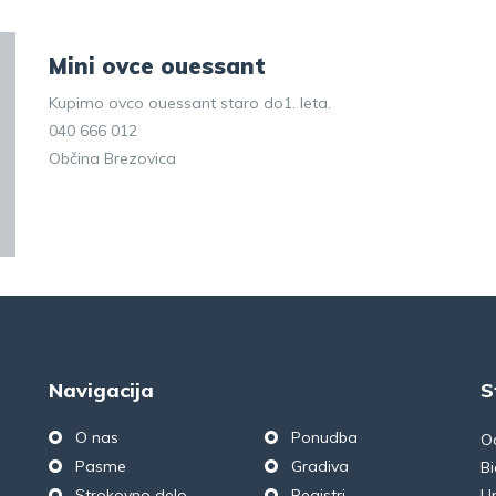
Mini ovce ouessant
Kupimo ovco ouessant staro do1. leta.
040 666 012
Občina Brezovica
Navigacija
S
O nas
Ponudba
O
Pasme
Gradiva
Bi
Strokovno delo
Registri
Un