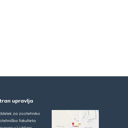
tran upravlja
ddelek za zootehniko
otehniška fakulteta
iverza v Ljubljani