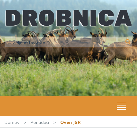
Domov
>
Ponudba
>
Oven JSR