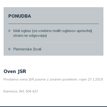
PONUDBA
Mali oglasi (za vsebino malih oglasov upravitelj
strani ne odgovarja)
Plemenske živali
Oven JSR
Prodamo ovna JSR pasme z znanim poreklom, rojen 27.1.2019.
Kamnica, 041 504 427