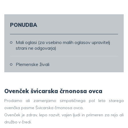
PONUDBA
Mali oglasi (za vsebino malih oglasov upravitelj
strani ne odgovarja)
Plemenske živali
Ovenček švicarska črnonosa ovca
Prodamo ali zamenjamo simpatičnega pol leta starega
ovenčka pasme Švicarska črnonosa ovca.
Ovenček je zdrav, lepo razvit, vajen ljudi in primeren za rejo ali
družbo v čredi.