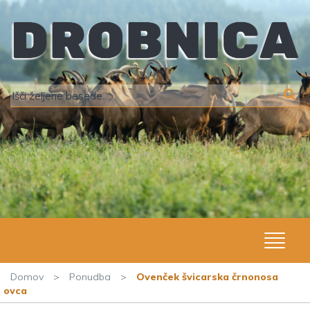
Domov
>
Ponudba
>
Ovenček švicarska črnonosa
ovca