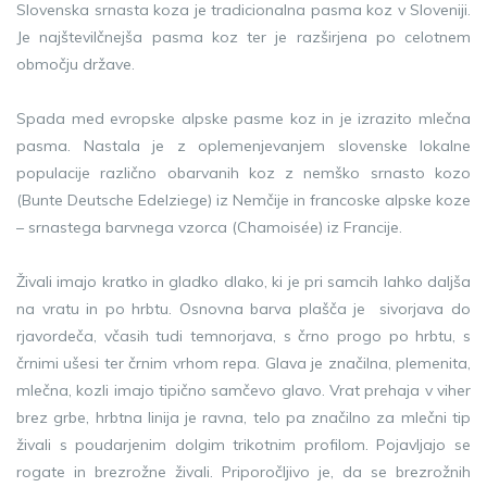
Slovenska srnasta koza je tradicionalna pasma koz v Sloveniji.
Je najštevilčnejša pasma koz ter je razširjena po celotnem
območju države.
Spada med evropske alpske pasme koz in je izrazito mlečna
pasma. Nastala je z oplemenjevanjem slovenske lokalne
populacije različno obarvanih koz z nemško srnasto kozo
(Bunte Deutsche Edelziege) iz Nemčije in francoske alpske koze
– srnastega barvnega vzorca (Chamoisée) iz Francije.
Živali imajo kratko in gladko dlako, ki je pri samcih lahko daljša
na vratu in po hrbtu. Osnovna barva plašča je sivorjava do
rjavordeča, včasih tudi temnorjava, s črno progo po hrbtu, s
črnimi ušesi ter črnim vrhom repa. Glava je značilna, plemenita,
mlečna, kozli imajo tipično samčevo glavo. Vrat prehaja v viher
brez grbe, hrbtna linija je ravna, telo pa značilno za mlečni tip
živali s poudarjenim dolgim trikotnim profilom. Pojavljajo se
rogate in brezrožne živali. Priporočljivo je, da se brezrožnih