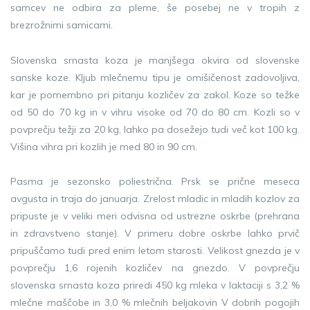
samcev ne odbira za pleme, še posebej ne v tropih z
brezrožnimi samicami.
Slovenska srnasta koza je manjšega okvira od slovenske
sanske koze. Kljub mlečnemu tipu je omišičenost zadovoljiva,
kar je pomembno pri pitanju kozličev za zakol. Koze so težke
od 50 do 70 kg in v vihru visoke od 70 do 80 cm. Kozli so v
povprečju težji za 20 kg, lahko pa dosežejo tudi več kot 100 kg.
Višina vihra pri kozlih je med 80 in 90 cm.
Pasma je sezonsko poliestrična. Prsk se prične meseca
avgusta in traja do januarja. Zrelost mladic in mladih kozlov za
pripuste je v veliki meri odvisna od ustrezne oskrbe (prehrana
in zdravstveno stanje). V primeru dobre oskrbe lahko prvič
pripuščamo tudi pred enim letom starosti. Velikost gnezda je v
povprečju 1,6 rojenih kozličev na gnezdo. V povprečju
slovenska srnasta koza priredi 450 kg mleka v laktaciji s 3,2 %
mlečne maščobe in 3,0 % mlečnih beljakovin V dobrih pogojih