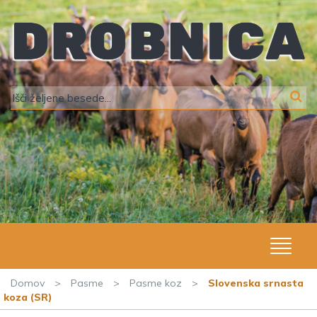
Domov
>
Pasme
>
Pasme koz
>
Slovenska srnasta
koza (SR)