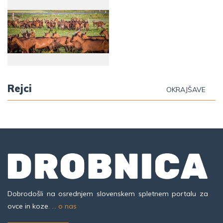
Rejci
OKRAJŠAVE
Dobrodošli na osrednjem slovenskem spletnem portalu za
ovce in koze.
... o nas